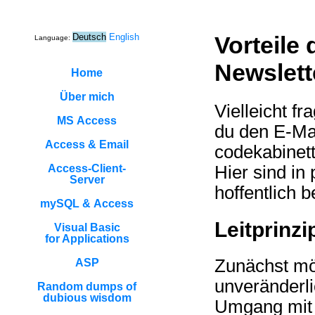
Deutsch
English
Vorteile
Language:
Newslett
Home
Über mich
Vielleicht f
MS Access
du den E-Ma
Access & Email
codekabinett
Hier sind in
Access-Client-
Server
hoffentlich 
mySQL & Access
Leitprinzi
Visual Basic
for Applications
Zunächst mö
ASP
unveränderli
Random dumps of
dubious wisdom
Umgang mit 