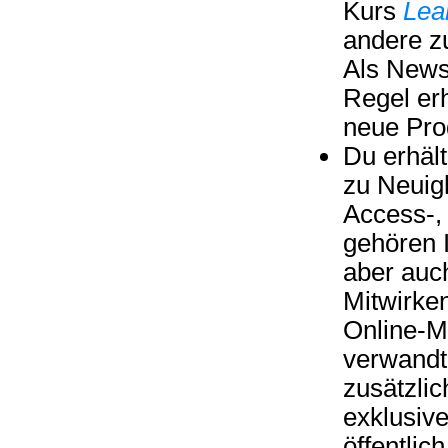
Kurs
Lea
andere z
Als News
Regel er
neue Pro
Du erhäl
zu Neuigk
Access-
gehören I
aber auc
Mitwirke
Online-M
verwandt
zusätzlic
exklusive
öffentlic