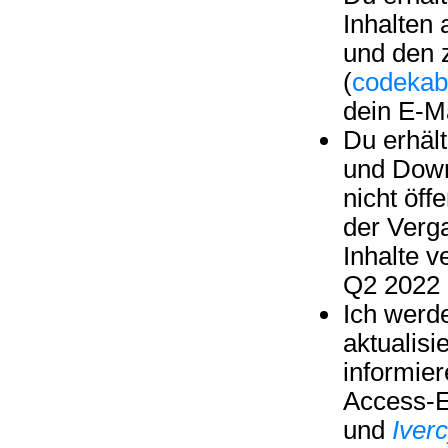
Inhalten
und den 
(
codekab
dein E-Ma
Du erhält
und Down
nicht öff
der Verg
Inhalte v
Q2 2022 h
Ich werd
aktualisi
informier
Access-E
und
Iver